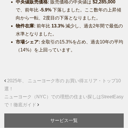
中央値販売価格:
販売価格の中央値は
$2,285,000
で、前年比
-5.9%
下落しました。ここ数年の上昇傾
向から一転、2度目の下落となりました。
物件在庫:
前年比
13.3%
減少し、過去2年間で最低の
水準となりました。
市場シェア:
全取引の15.3%を占め、過去10年の平均
（14%）を上回っています
。
Post navigation
2025年、 ニューヨーク市の お買い得エリア・トップ10
選！
ニューヨーク（NYC）での理想の住まい探しはStreetEasy
で！徹底ガイド
サービス一覧