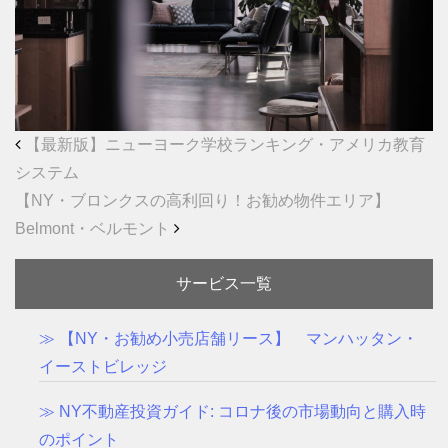
【最新版】ニューヨーク学校ランキング・アメリカ教育
システム
【NY・ブロンクスの高利回り！お勧め物件エリア】
Belmont・ベルモント
サービス一覧
≫ 【NY・お勧め小売店舗リース】 マンハッタン・
イーストビレッジ
≫ NY不動産投資ガイド: コロナ後の市場動向と購入時
のポイント